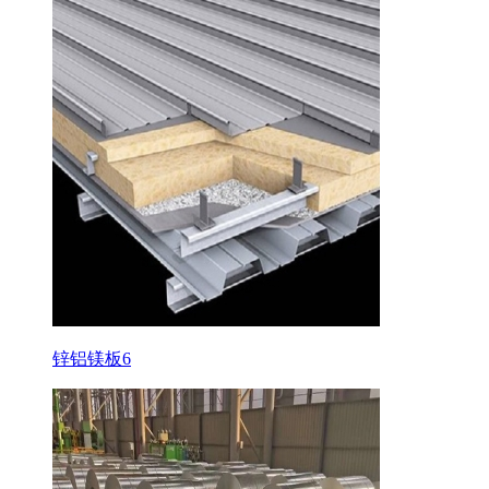
锌铝镁板6