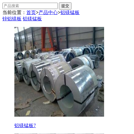
当前位置：
首页
>
产品中心
>
铝镁锰板
锌铝镁板
铝镁锰板
铝镁锰板7