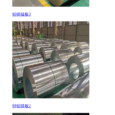
铝镁锰板3
锌铝镁板2