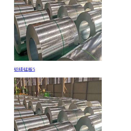
铝镁锰板5