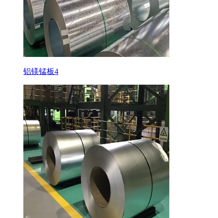
铝镁锰板4