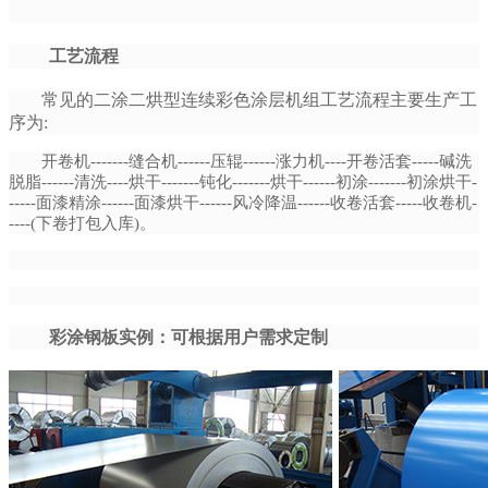
工艺流程
常见的二涂二烘型连续彩色涂层机组工艺流程主要生产工
序为:
开卷机-------缝合机------压辊------涨力机----开卷活套-----碱洗
脱脂------清洗----烘干-------钝化-------
烘干------初涂-------初涂烘干-
-----面漆精涂------面漆烘干------风冷降温------收卷活套-----收卷机-
----(下卷打包入库)。
彩涂钢板实例：可根据用户需求定制